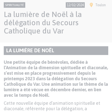
CONTENU
Thème
Ville(s)
12/02/2024
Toulon
SPIRITUALITÉ
NATIONAL
La lumière de Noël à la
délégation du Secours
Catholique du Var
Paragraphes
LA LUMIÈRE DE NOËL
TITRE
de
DU
contenu
Texte
Une petite équipe de bénévoles, dédiée à
PARAGRAPHE
l’Animation de la dimension spirituelle et diaconale,
s’est mise en place progressivement depuis le
printemps 2023 dans la délégation du Secours
Catholique du Var. Une animation sur le thème de la
lumière a été vécue en décembre dernier, en lien
avec le temps de Noël.
Cette nouvelle équipe d’animation spirituelle et
diaconale, référente pour la délégation, a