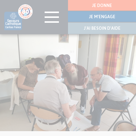
Menu
JE DONNE
latérale
JE M'ENGAGE
J'AI BESOIN D'AIDE
Visuel
Aller
principal
au
de
contenu
l’article
principal