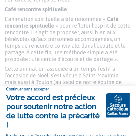
Café rencontre spirituelle
L’animation spirituelle a été renommée «
Café
rencontre spirituelle
» pour refléter l’esprit de cette
rencontre. Il s’agit de proposer, aussi bien aux
bénévoles qu’aux personnes accompagnées, un
temps de rencontre conviviale, dans l’écoute et le
partage. À cette fin, une méthode simple a été
proposée : « le cercle d’écoute et de partage ».
Cette animation, associée à un temps festif à
l’occasion de Noël, s’est vécue à Saint-Maximin,
mais aussi à Toulon (au local de notre équipe de
Chalucet), suivie d’un repas au siège de la
délégation du Secours Catholique du Var.
«
La réflexion en profondeur ; découvrir les
différences de perception des autres ; oser partager ;
la place laissée au silence ; la confiance à un plus
grand que moi ; la flamme est toujours un espoir, une
étincelle…
», voici quelques-unes des pépites livrées