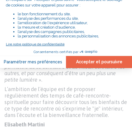
par les participants à l’issue de ce « Café spi ».
«
La Lumière m’as mis sur la route
»
«
La lumière m’a mis sur la route, la route que j’ai
choisie dans mes rêves ; comment je vais pouvoir
retrouver ce temps de partage qui permet de vivre la
lumière… ?
», a témoigné, très touché, un
participant, pendant qu’un autre a souligné
l’importance de ce temps spirituel d’écoute et de
partage, très apprécié : «
Partager du temps, c’est
permettre de se connaître et de mieux connaître les
autres, et par conséquent d’être un peu plus une
petite lumière
».
L’ambition de l’équipe est de proposer
régulièrement des temps de café-rencontre-
spirituelle pour faire découvrir tous les bienfaits de
ce type de rencontre où s’exprime le "je" intérieur,
dans l’écoute et la bienveillance fraternelle.
Elisabeth Martini