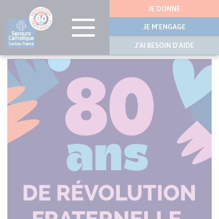
Menu
JE DONNE
latérale
JE M'ENGAGE
J'AI BESOIN D'AIDE
Aller
au
contenu
principal