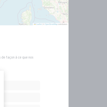
Leaflet
|
©
OpenStreetMap
contributors
s de façon à ce que nos