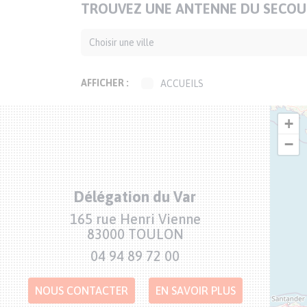
TITRE
TROUVEZ UNE ANTENNE DU SECOUR
DE
LA
CARTE
AFFICHER :
ACCUEILS
ACCUEILS DE JOUR
+
ACCUEILS DE RUE
ANIMATION-
−
ADMINISTRATION
BOUTIQUES SOLIDAIRES
CAFÉS SOLIDAIRES
Délégation du Var
ÉPICERIES SOLIDAIRES
Adresse
165 rue Henri Vienne
JARDINS SOLIDAIRES
83000 TOULON
GROUPES CONVIVIAUX
Numéro
04 94 89 72 00
de
PERMANENCES LOCALES
téléphone
TRANSPORTS SOLIDAIRES
NOUS CONTACTER
EN SAVOIR PLUS