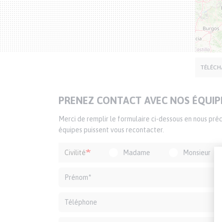
SIÈGE DÉLÉGATION
TÉLÉCH
TITRE
PRENEZ CONTACT AVEC NOS ÉQUIP
DU
Texte
Merci de remplir le formulaire ci-dessous en nous pr
FORMULAIRE
d'introduction
équipes puissent vous recontacter.
Formulaire
Civilité
Madame
Monsieur
de
contact