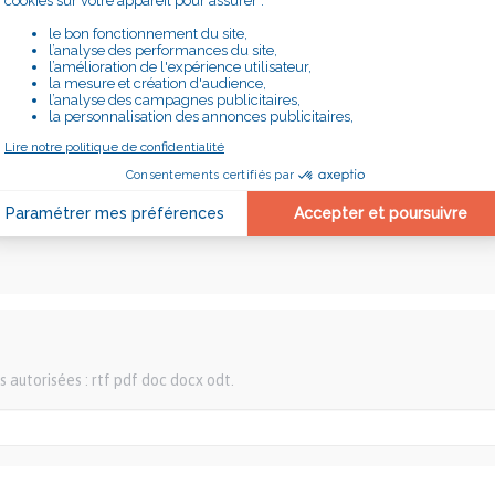
re accompagné, remplissez ce formulaire et nous vous recontacteron
s autorisées : rtf pdf doc docx odt.