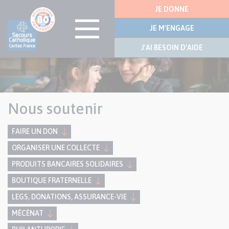
Menu
JE DONNE
latérale
JE M'ENGAGE
J'AI BESOIN D'AIDE
Aller
au
contenu
principal
Nous soutenir
FAIRE UN DON
ORGANISER UNE COLLECTE
PRODUITS BANCAIRES SOLIDAIRES
BOUTIQUE FRATERNELLE
LEGS, DONATIONS, ASSURANCE-VIE
MÉCÉNAT